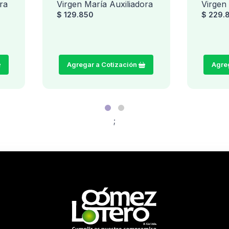
ra
Virgen María Auxiliadora
Virgen
$ 129.850
$ 229.
Agregar a Cotización
Agre
;