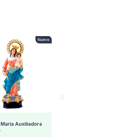
Nuevo
Nuevo
»
 María Auxiliadora
Virgen María Auxiliadora
s
59 cms