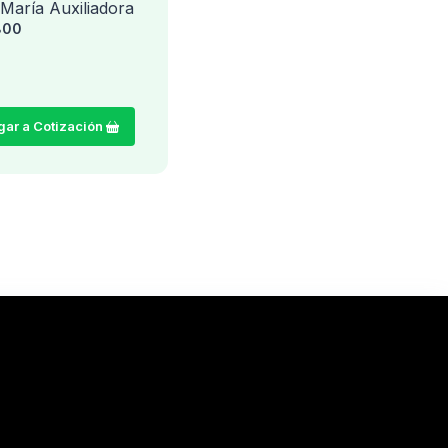
 María Auxiliadora
Virgen María Auxiliadora
800
$ 316.700
gar a Cotización
Agregar a Cotización