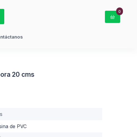
0
ntáctanos
dora 20 cms
s
esina de PVC