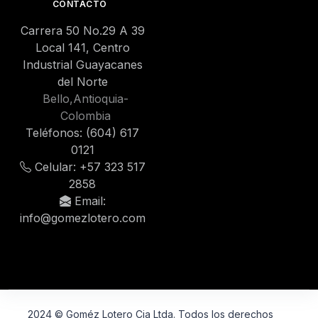
CONTACTO
Carrera 50 No.29 A 39
Local 141, Centro
Industrial Guayacanes
del Norte
Bello,Antioquia-
Colombia
Teléfonos: (604) 617
0121
Celular: +57 323 517
2858
Email:
info@gomezlotero.com
2024 © Goméz Lotero Cia Ltda. Todos los derechos