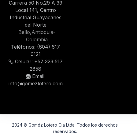
Carrera 50 No.29 A 39
Local 141, Centro
Industrial Guayacanes
del Norte
Bello,Antioquia-
Colombia
Teléfonos: (604) 617
0121
Celular: +57 323 517
2858
Email:
info@gomezlotero.com
2024 © Goméz Lotero Cia Ltda. Todos los derechos
reservados.